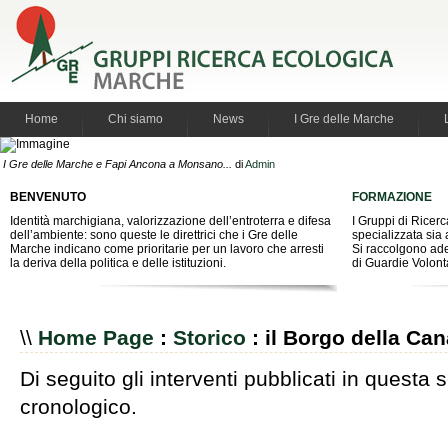
Home
Chi siamo
News
I Gre delle Marche
I Gre delle Marche e Fapi Ancona a Monsano...
di
Admin
BENVENUTO
FORMAZIONE
Identità marchigiana, valorizzazione dell’entroterra e difesa
I Gruppi di Ricer
dell’ambiente: sono queste le direttrici che i Gre delle
specializzata sia 
Marche indicano come prioritarie per un lavoro che arresti
Si raccolgono ade
la deriva della politica e delle istituzioni.
di Guardie Volont
\\
Home Page
:
Storico
: il Borgo della Ca
Di seguito gli interventi pubblicati in questa 
cronologico.