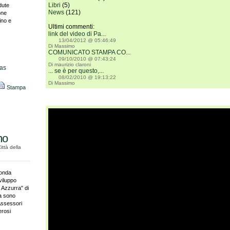
Libri
(5)
dute
News
(121)
one
ino e
Ultimi commenti:
link del video di Pa...
13/04/2012 @ 05:46:49
Di Massimo
COMUNICATO STAMPA CO...
09/10/2010 @ 07:43:24
Di maurizio claroni
as
... se è per questo,...
08/02/2010 @ 19:13:22
Di Massimo
Stampa
mo
Città della
conda
viluppo
a Azzurra" di
ta sono
 Assessori
erosi