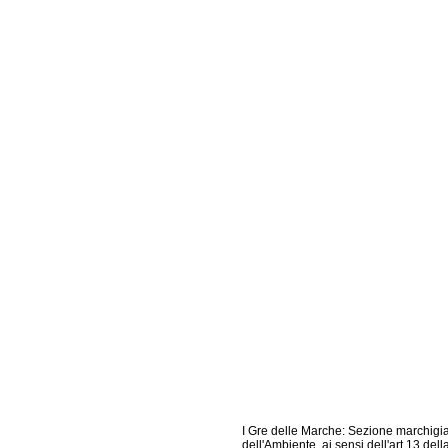
I Gre delle Marche: Sezione marchigia
dell'Ambiente, ai sensi dell'art.13 del