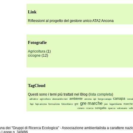
Link
Riflessioni al progetto del gestore unico ATA2 Ancona
Fotografie
Agricoltura
(1)
cicogne
(12)
TagCloud
Questi sono i temi più trattati nel Blog (
lista completa
)
canapa
ambiente
adriatico
agricoltura
alessandro neri
ancona
api
borgo canapa
cereal
gre marche
gre
marche
fapi
fapi ancona
formazione
fotovoltaico
jesi
legambiente
senigallia
conero
ricerca
spacca
valcesano
vall
na dei "Gruppi di Ricerca Ecologica" - Associazione ambientalista a carattere nazio
la Legge n. 349/86.