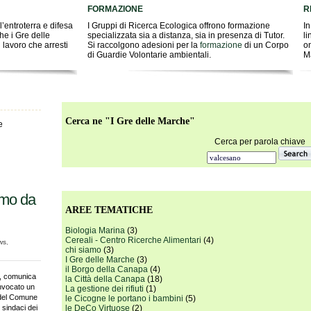
FORMAZIONE
R
’entroterra e difesa
I Gruppi di Ricerca Ecologica offrono formazione
In
he i Gre delle
specializzata sia a distanza, sia in presenza di Tutor.
li
 lavoro che arresti
Si raccolgono adesioni per la
formazione
di un Corpo
on
di Guardie Volontarie ambientali.
M
Cerca ne "I Gre delle Marche"
e
Cerca per parola chiave
amo da
AREE TEMATICHE
Biologia Marina
(3)
Cereali - Centro Ricerche Alimentari
(4)
ws
,
chi siamo
(3)
I Gre delle Marche
(3)
il Borgo della Canapa
(4)
, comunica
la Città della Canapa
(18)
onvocato un
La gestione dei rifiuti
(1)
e del Comune
le Cicogne le portano i bambini
(5)
i sindaci dei
le DeCo Virtuose
(2)