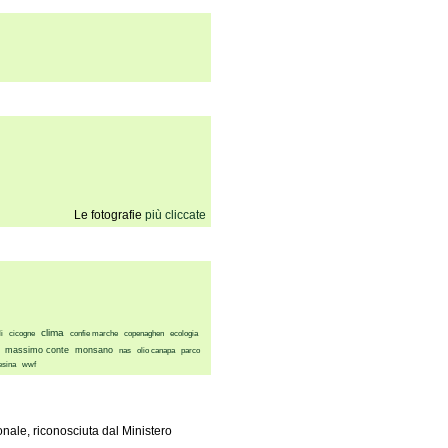
Le fotografie
più cliccate
clima
i
cicogne
confie marche
copenaghen
ecologia
massimo conte
monsano
nas
olio canapa
parco
esina
wwf
nale, riconosciuta dal Ministero