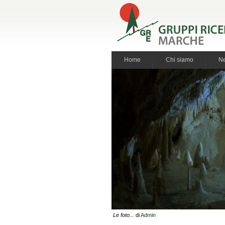
Home
Chi siamo
N
Le foto...
di
Admin