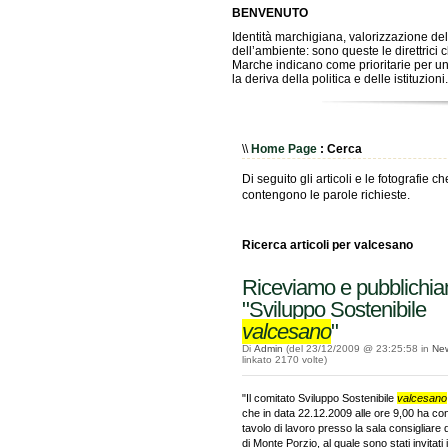
BENVENUTO
Identità marchigiana, valorizzazione dell
dell’ambiente: sono queste le direttrici c
Marche indicano come prioritarie per un
la deriva della politica e delle istituzioni.
\\
Home Page
: Cerca
Di seguito gli articoli e le fotografie ch
contengono le parole richieste.
Ricerca articoli per valcesano
Riceviamo e pubblichi
"Sviluppo Sostenibile
valcesano
"
Di
Admin
(del 23/12/2009 @ 23:25:58 in
Ne
linkato 2170 volte)
"Il comitato Sviluppo Sostenibile
valcesano
che in data 22.12.2009 alle ore 9,00 ha c
tavolo di lavoro presso la sala consigliar
di Monte Porzio, al quale sono stati invitati 