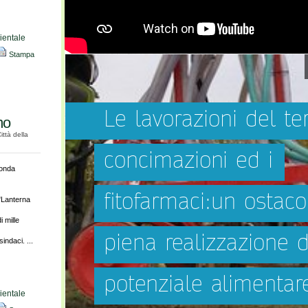
ientale
Stampa
mo
Città della
conda
 "Lanterna
i mille
ndaci. ...
ientale