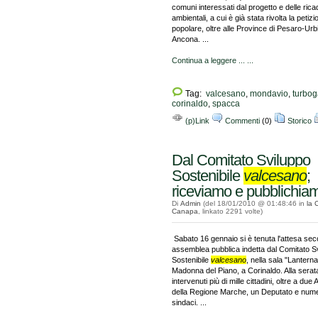
comuni interessati dal progetto e delle rica
ambientali, a cui è già stata rivolta la petizi
popolare, oltre alle Province di Pesaro-Urb
Ancona. ...
Continua a leggere ... ...
Tag:
valcesano
,
mondavio
,
turbog
corinaldo
,
spacca
(p)Link
Commenti
(0)
Storico
Dal Comitato Sviluppo
Sostenibile
valcesano
;
riceviamo e pubblichia
Di
Admin
(del 18/01/2010 @ 01:48:46 in
la 
Canapa
, linkato 2291 volte)
Sabato 16 gennaio si è tenuta l'attesa se
assemblea pubblica indetta dal Comitato S
Sostenibile
valcesano
, nella sala "Lantern
Madonna del Piano, a Corinaldo. Alla sera
intervenuti più di mille cittadini, oltre a due
della Regione Marche, un Deputato e num
sindaci. ...