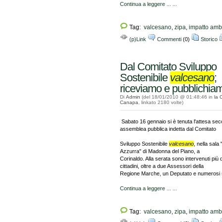
Continua a leggere ... ...
Tag:
valcesano
,
zipa
,
impatto amb
(p)Link
Commenti
(0)
Storico
Dal Comitato Sviluppo
Sostenibile
valcesano
;
riceviamo e pubblichia
Di
Admin
(del 18/01/2010 @ 01:48:46 in
la 
Canapa
, linkato 2180 volte)
Sabato 16 gennaio si è tenuta l'attesa se
assemblea pubblica indetta dal Comitato
Sviluppo Sostenibile
valcesano
, nella sala
Azzurra" di Madonna del Piano, a
Corinaldo. Alla serata sono intervenuti più d
cittadini, oltre a due Assessori della
Regione Marche, un Deputato e numerosi si
Continua a leggere ... ...
Tag:
valcesano
,
zipa
,
impatto amb