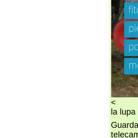
<
la lupa
Guardat
telecam