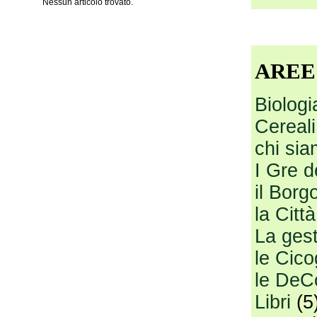
Nessun articolo trovato.
AREE
Biologi
Cereali
chi si
I Gre d
il Borg
la Citt
La gesti
le Cico
le DeC
Libri
(5