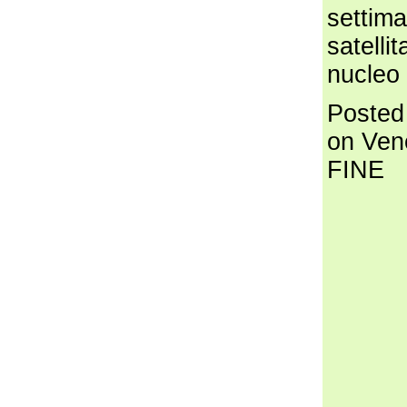
settima
satelli
nucleo 
Posted
on Ven
FINE