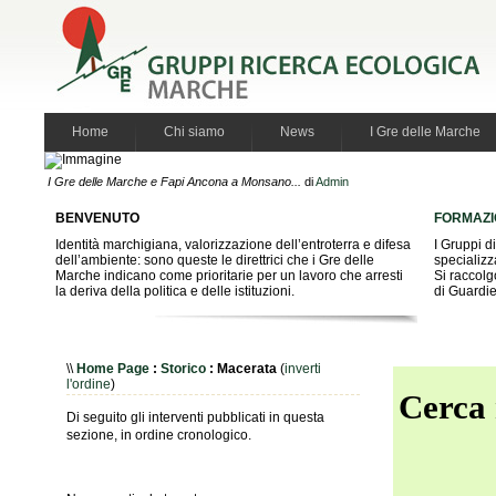
Home
Chi siamo
News
I Gre delle Marche
I Gre delle Marche e Fapi Ancona a Monsano...
di
Admin
BENVENUTO
FORMAZI
Identità marchigiana, valorizzazione dell’entroterra e difesa
I Gruppi d
dell’ambiente: sono queste le direttrici che i Gre delle
specializz
Marche indicano come prioritarie per un lavoro che arresti
Si raccolg
la deriva della politica e delle istituzioni.
di Guardie
\\
Home Page
:
Storico
: Macerata
(
inverti
l'ordine
)
Cerca 
Di seguito gli interventi pubblicati in questa
sezione, in ordine cronologico.