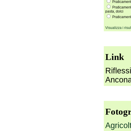
Praticamente
Praticamente
pasta, dolci
Praticamente
Visualizza i risul
Link
Rifless
Ancon
Fotogr
Agricol