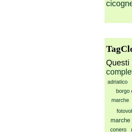
cicogn
TagCl
Questi 
comple
adriatico
borgo
marche
fotovo
marche
conero