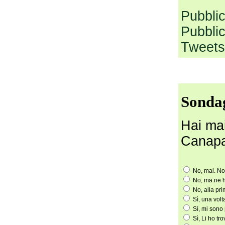
Pubbli
Pubbli
Tweets
Sonda
Hai mai
Canap
No, mai. No
No, ma ne h
No, alla pr
Sì, una volt
Sì, mi sono 
Sì, Li ho tro