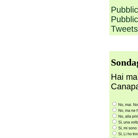
Pubbli
Pubbli
Tweets
Sonda
Hai mai
Canap
No, mai. No
No, ma ne h
No, alla pr
Sì, una volt
Sì, mi sono 
Sì, Li ho tro