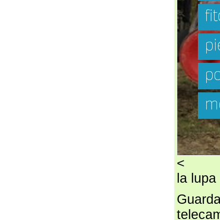
<
la lupa
Guardat
telecam