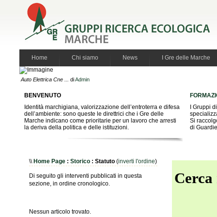
Home
Chi siamo
News
I Gre delle Marche
Auto Elettrica Cne ...
di
Admin
BENVENUTO
FORMAZI
Identità marchigiana, valorizzazione dell’entroterra e difesa
I Gruppi d
dell’ambiente: sono queste le direttrici che i Gre delle
specializz
Marche indicano come prioritarie per un lavoro che arresti
Si raccolg
la deriva della politica e delle istituzioni.
di Guardie
\\
Home Page
:
Storico
: Statuto
(
inverti l'ordine
)
Cerca 
Di seguito gli interventi pubblicati in questa
sezione, in ordine cronologico.
Nessun articolo trovato.