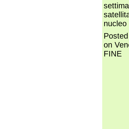
settima
satelli
nucleo 
Posted
on Ven
FINE