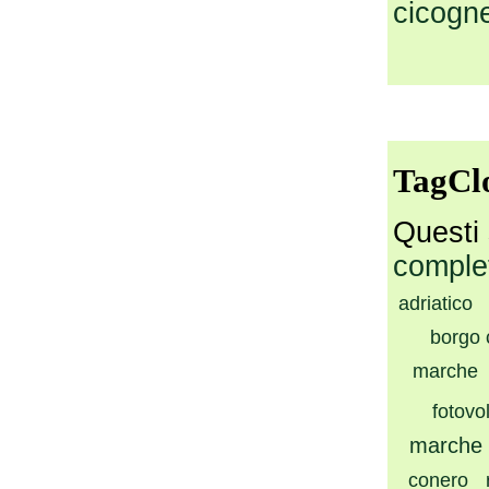
cicogn
TagCl
Questi 
comple
adriatico
borgo
marche
fotovo
marche
conero