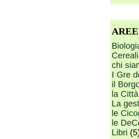
AREE
Biologi
Cereali
chi si
I Gre d
il Borg
la Citt
La gesti
le Cico
le DeC
Libri
(5