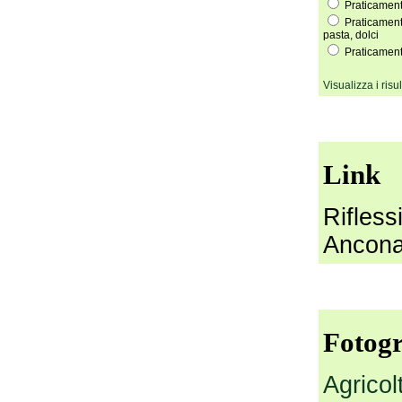
Praticamente
Praticamente
pasta, dolci
Praticamente
Visualizza i risul
Link
Rifless
Ancon
Fotogr
Agricol