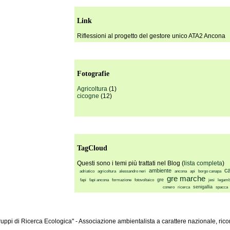
Link
Riflessioni al progetto del gestore unico ATA2 Ancona
Fotografie
Agricoltura
(1)
cicogne
(12)
TagCloud
Questi sono i temi più trattati nel Blog (
lista completa
)
c
ambiente
adriatico
agricoltura
alessandro neri
ancona
api
borgo canapa
gre marche
gre
fapi
fapi ancona
formazione
fotovoltaico
jesi
legamb
senigallia
conero
ricerca
spacca
ppi di Ricerca Ecologica" - Associazione ambientalista a carattere nazionale, ricon