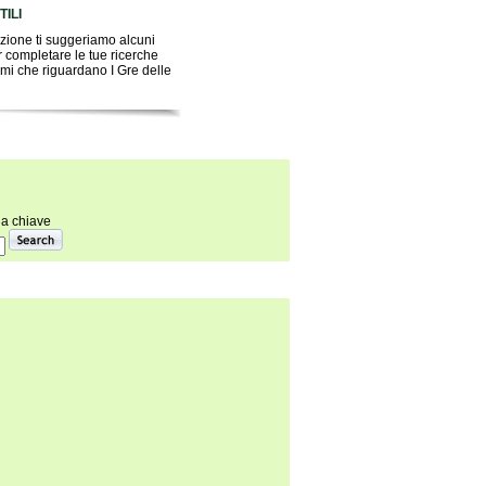
ILI
zione ti suggeriamo alcuni
er completare le tue ricerche
emi che riguardano I Gre delle
la chiave