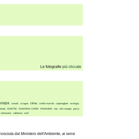
Le fotografie
più cliccate
anapa
clima
cereali
cicogne
confie marche
copenaghen
ecologia
marche
massimo conte
monsano
iente
nas
olio canapa
parco
valcesano
vallesina
wwf
osciuta dal Ministero dell'Ambiente, ai sensi