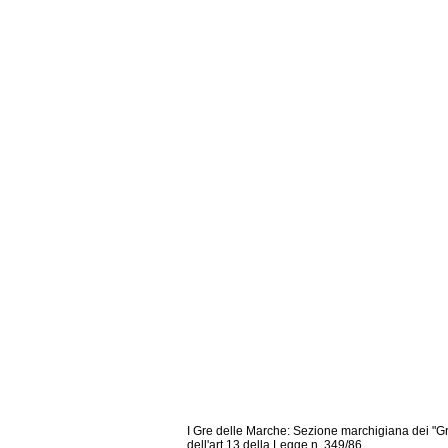
I Gre delle Marche: Sezione marchigiana dei "Gru
dell'art.13 della Legge n. 349/86.