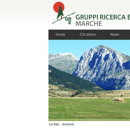
Home
Chi siamo
News
Le foto...
di
Admin