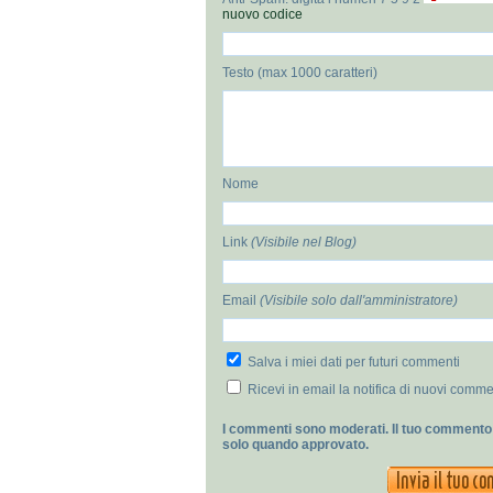
nuovo codice
Testo (max 1000 caratteri)
Nome
Link
(Visibile nel Blog)
Email
(Visibile solo dall'amministratore)
Salva i miei dati per futuri commenti
Ricevi in email la notifica di nuovi comme
I commenti sono moderati. Il tuo commento 
solo quando approvato.