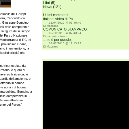
Libri
(5)
News
(121)
onsabile dei Gruppi
Ultimi commenti:
tera, d'accordo col
link del video di Pa...
tt. Giuseppe Bombino
13/04/2012 @ 05:46:49
Di Massimo
irtù delle competenze
COMUNICATO STAMPA CO...
, la figura di Giuseppe
09/10/2010 @ 07:43:24
 del Parco Nazionale
Di maurizio claroni
... se è per questo,...
Mediterranea di RC, ci
08/02/2010 @ 19:13:22
o provinciale e dare,
Di Massimo
amo in un territorio, la
eplici criticità che
one riconosciuta dal
ritorio, è quello di
raverso la ricerca, le
uardia dell'ambiente, e
, mettendo in campo
 e uomini di buona
mina del dott. Bombino a
 delle competenze in
a sua attività sul
dente del Parco."