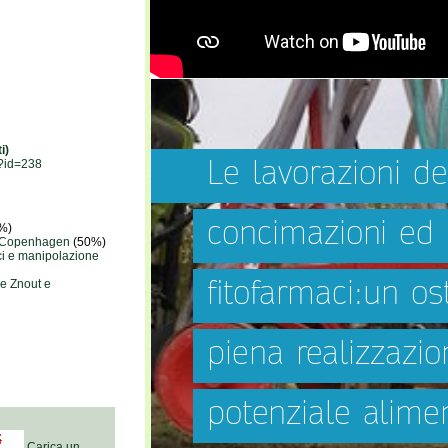
i)
p?id=238
%)
di Copenhagen
(50%)
fici e manipolazione
he Znout e
Carica un