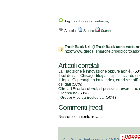
Tag:
bombino
,
gre
,
ambiente
,
Articolo
Storico
Stampa
TrackBack Url:
(I TrackBack sono moderat
http://www.igredellemarche.org/dblog/tb.as
Articoli correlati
La Tradizione è innovazione oppure non è.
(50
Il cul de sac: Chicago-blog anticipa l’accordo 
Il flop di Copenaghen tra retorica, errori scienti
dei dati
(50%)
Oltre ad Ecosia sul web si possono trovare anc
Greenseng
(50%)
I Gruppi Ricerca Ecologica
(50%)
Commenti
[feed]
Nessun commento trovato.
Anti-Spam: digita i numeri 7 5 9 2