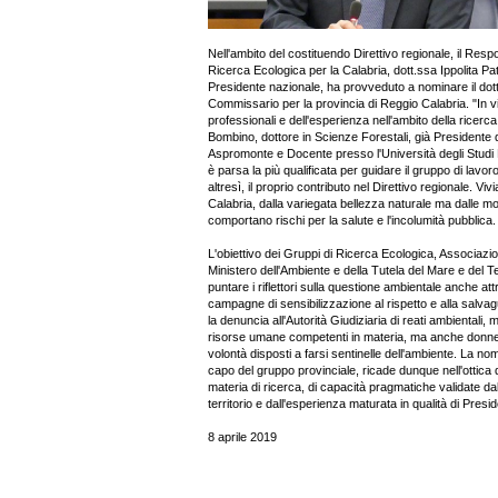
Nell'ambito del costituendo Direttivo regionale, il Resp
Ricerca Ecologica per la Calabria, dott.ssa Ippolita Pa
Presidente nazionale, ha provveduto a nominare il do
Commissario per la provincia di Reggio Calabria. "In v
professionali e dell'esperienza nell'ambito della ricerca
Bombino, dottore in Scienze Forestali, già Presidente
Aspromonte e Docente presso l'Università degli Studi 
è parsa la più qualificata per guidare il gruppo di lavor
altresì, il proprio contributo nel Direttivo regionale. Vivi
Calabria, dalla variegata bellezza naturale ma dalle molt
comportano rischi per la salute e l'incolumità pubblica.
L'obiettivo dei Gruppi di Ricerca Ecologica, Associazi
Ministero dell'Ambiente e della Tutela del Mare e del Ter
puntare i riflettori sulla questione ambientale anche att
campagne di sensibilizzazione al rispetto e alla salvag
la denuncia all'Autorità Giudiziaria di reati ambientali
risorse umane competenti in materia, ma anche donne
volontà disposti a farsi sentinelle dell'ambiente. La no
capo del gruppo provinciale, ricade dunque nell'ottica
materia di ricerca, di capacità pragmatiche validate dall
territorio e dall'esperienza maturata in qualità di Presi
8 aprile 2019