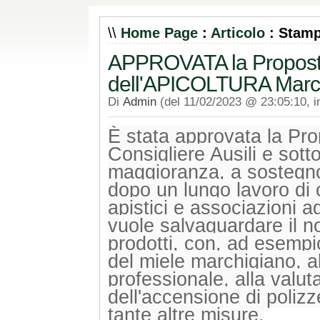
\\
Home Page
:
Articolo
: Stam
APPROVATA la Proposta
dell'APICOLTURA Marc
Di
Admin
(del 11/02/2023 @ 23:05:10, 
È stata approvata la Prop
Consigliere Ausili e sotto
maggioranza, a sostegno 
dopo un lungo lavoro di 
apistici e associazioni a
vuole salvaguardare
il n
prodotti, con, ad esempi
del miele marchigiano, al
professionale, alla valu
dell'accensione di polizz
tante altre misure.